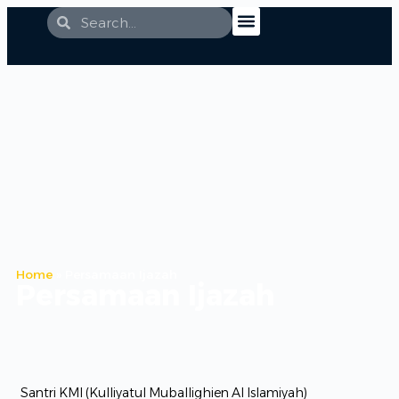
LOGIN / DAFTAR
Home
»
Persamaan Ijazah
Persamaan Ijazah
Santri KMI (Kulliyatul Muballighien Al Islamiyah)