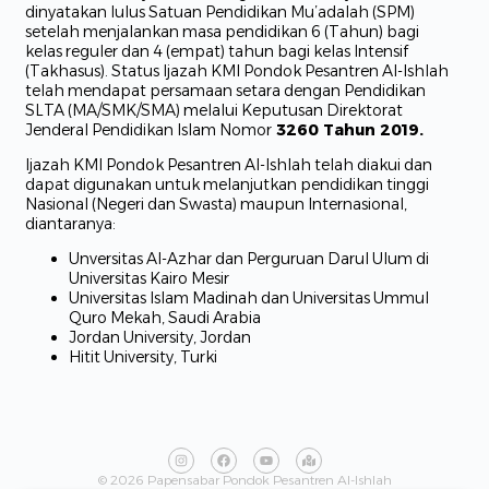
dinyatakan lulus Satuan Pendidikan Mu’adalah (SPM)
setelah menjalankan masa pendidikan 6 (Tahun) bagi
kelas reguler dan 4 (empat) tahun bagi kelas Intensif
(Takhasus). Status Ijazah KMI Pondok Pesantren Al-Ishlah
telah mendapat persamaan setara dengan Pendidikan
SLTA (MA/SMK/SMA) melalui Keputusan Direktorat
Jenderal Pendidikan Islam Nomor
3260 Tahun 2019.
Ijazah KMI Pondok Pesantren Al-Ishlah telah diakui dan
dapat digunakan untuk melanjutkan pendidikan tinggi
Nasional (Negeri dan Swasta) maupun Internasional,
diantaranya:
Unversitas Al-Azhar dan Perguruan Darul Ulum di
Universitas Kairo Mesir
Universitas Islam Madinah dan Universitas Ummul
Quro Mekah, Saudi Arabia
Jordan University, Jordan
Hitit University, Turki
© 2026 Papensabar Pondok Pesantren Al-Ishlah