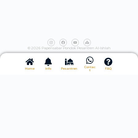
© 2026 Papensabar Pondok Pesantren Al-Ishlah
Contac
Home
Info
Pesantren
FAQ
t
INFORMASI KONTAK
Panitia Putra
WhatsApp
Panitia Putri
WhatsApp